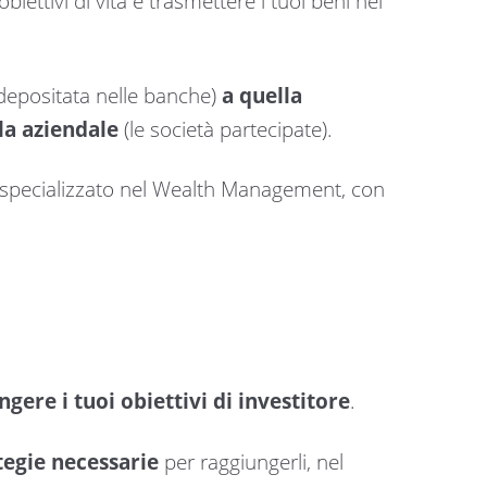
biettivi di vita e trasmettere i tuoi beni nel
epositata nelle banche)
a quella
la aziendale
(le società partecipate).
 specializzato nel Wealth Management, con
ngere i tuoi obiettivi di investitore
.
ategie necessarie
per raggiungerli, nel