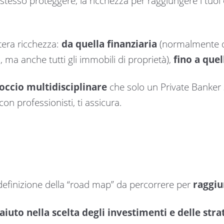
po stesso proteggere, la ricchezza per raggiungere i tuoi o
ntera ricchezza:
da quella finanziaria
(normalmente d
 ma anche tutti gli immobili di proprietà),
fino a quel
occio multidisciplinare
che solo un Private Banker
con professionisti, ti assicura.
 definizione della “road map” da percorrere per
raggiu
 aiuto nella scelta degli investimenti e delle str