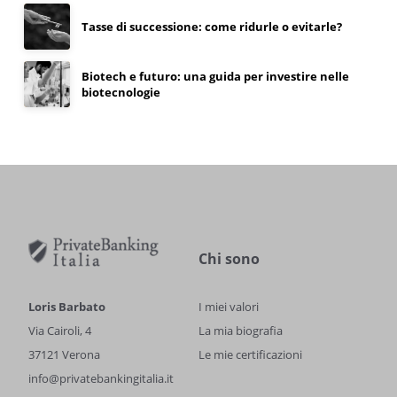
Tasse di successione: come ridurle o evitarle?
Biotech e futuro: una guida per investire nelle
biotecnologie
Chi sono
Loris Barbato
I miei valori
Via Cairoli, 4
La mia biografia
37121 Verona
Le mie certificazioni
info@privatebankingitalia.it