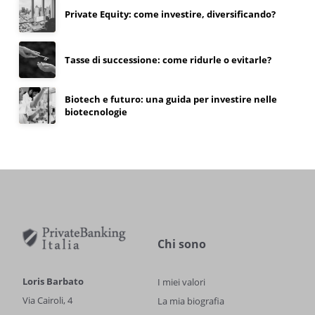
Private Equity: come investire, diversificando?
Tasse di successione: come ridurle o evitarle?
Biotech e futuro: una guida per investire nelle
biotecnologie
Chi sono
Loris Barbato
I miei valori
Via Cairoli, 4
La mia biografia