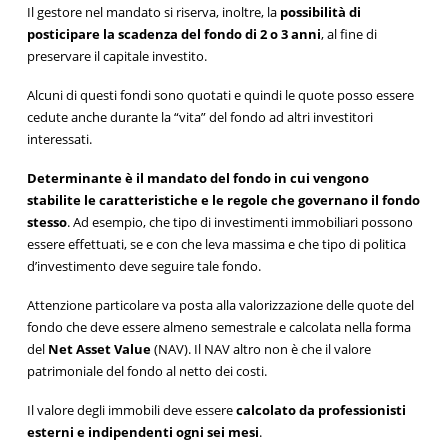
Il gestore nel mandato si riserva, inoltre, la
possibilità di
posticipare la scadenza del fondo di 2 o 3 anni
, al fine di
preservare il capitale investito.
Alcuni di questi fondi sono quotati e quindi le quote posso essere
cedute anche durante la “vita” del fondo ad altri investitori
interessati.
Determinante è il mandato del fondo in cui vengono
stabilite le caratteristiche e le regole che governano il fondo
stesso
. Ad esempio, che tipo di investimenti immobiliari possono
essere effettuati, se e con che leva massima e che tipo di politica
d’investimento deve seguire tale fondo.
Attenzione particolare va posta alla valorizzazione delle quote del
fondo che deve essere almeno semestrale e calcolata nella forma
del
Net Asset Value
(NAV). Il NAV altro non è che il valore
patrimoniale del fondo al netto dei costi.
Il valore degli immobili deve essere
calcolato da professionisti
esterni e indipendenti ogni sei mesi
.